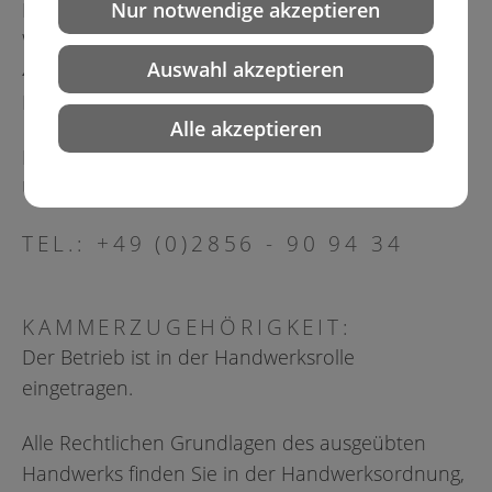
Friseurmeisterin
Nur notwendige akzeptieren
Weseler Str. 78
Auswahl akzeptieren
46499 Hamminkeln - Brünen
E-mail: roye@netic.de
Alle akzeptieren
Handwerksrollennummer: 1271364 vom 27.04.01
Umsatzsteuernummer: 13051071649 FA Wesel
TEL.: +49 (0)2856 - 90 94 34
KAMMERZUGEHÖRIGKEIT:
Der Betrieb ist in der Handwerksrolle
eingetragen.
Alle Rechtlichen Grundlagen des ausgeübten
Handwerks finden Sie in der Handwerksordnung,